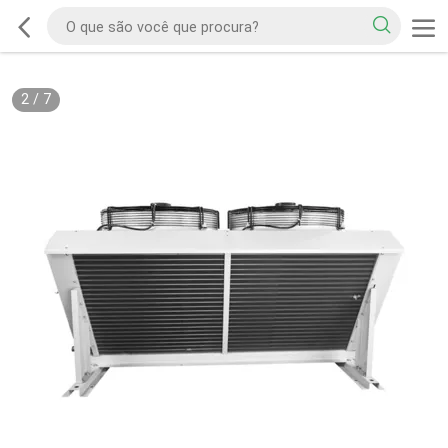
2
/
7