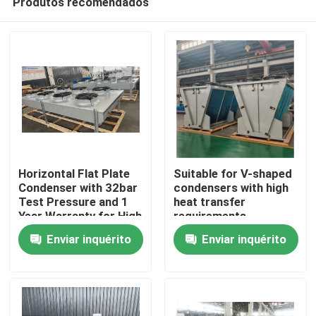
Produtos recomendados
Horizontal Flat Plate
Suitable for V-shaped
Condenser with 32bar
condensers with high
Test Pressure and 1
heat transfer
Year Warranty for High
requirements,
Início
Heat Exchange
equipped with
Enviar inquérito
Enviar inquérito
Efficiency
3P/380V/50Hz power
supply, meeting the
Produtos
needs of refrigerants
such as R404A,
R507A, R134a, etc
Sobre Nós