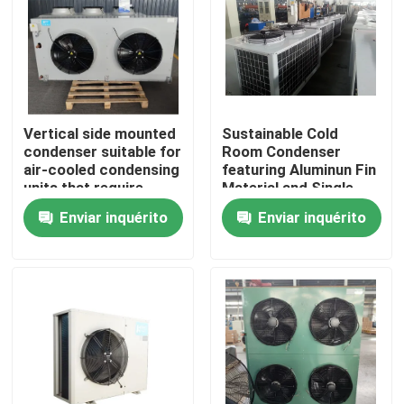
Visita à Fábrica
Controle de Qualidade
Vertical side mounted
Sustainable Cold
condenser suitable for
Room Condenser
Contacte-nos
air-cooled condensing
featuring Aluminun Fin
units that require
Material and Single
separate installation
Speed Fan Motor
Enviar inquérito
Enviar inquérito
Notícias
of condenser and
compressor
Casos
Solicitar Orçamento
evaporador do coolroom