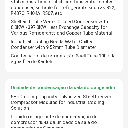
stable operation of shell and tube water-cooled
condenser, suitable for refrigerants such as R22,
R407C, R404A, R507, etc
refrigerador de ar da sala fria
Shell and Tube Water Cooled Condenser with
8.3KW~397.3KW Heat Exchange Capacity for
Various Refrigerants and Copper Tube Material
Condensador da sala fria
Industrial Cooling Needs Water Chilled
Condenser with 9.52mm Tube Diameter
Equipamento de refrigeração da sala fria
Condensador de refrigeração Shell Tube 10hp da
água fria de Kaideli
Unidade de condensação da sala fria
A água refrigerou a unidade de condensação
Unidade de condensação da sala do congelador
5HP Cooling Capacity Galvanized Steel Freezer
Compressor Modules for Industrial Cooling
Unidade de condensação do compressor
Solution
Líquido refrigerante de condensação do
compressor 404a da unidade da sala do
Condensador de refrigeração água
congelador de Copeland