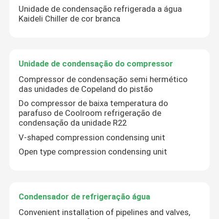
Unidade de condensação refrigerada a água
Kaideli Chiller de cor branca
Visita à Fábrica
Controle de Qualidade
Unidade de condensação do compressor
Compressor de condensação semi hermético
das unidades de Copeland do pistão
Contacte-nos
Do compressor de baixa temperatura do
parafuso de Coolroom refrigeração de
Notícias
condensação da unidade R22
V-shaped compression condensing unit
Open type compression condensing unit
Casos
Solicitar Orçamento
Condensador de refrigeração água
Convenient installation of pipelines and valves,
evaporador do coolroom