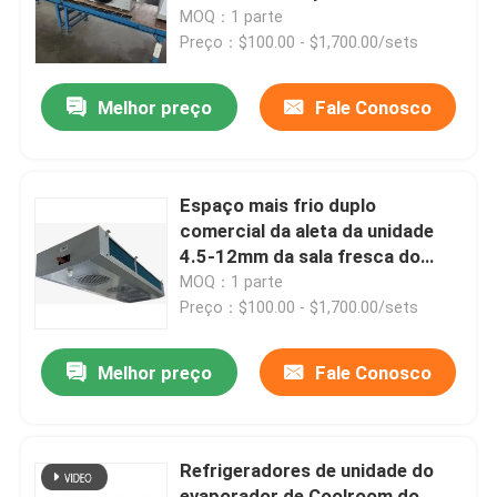
armazenamento frio
MOQ：1 parte
Preço：$100.00 - $1,700.00/sets
Visita à Fábrica
Melhor preço
Fale Conosco
Controle de Qualidade
Contacte-nos
Espaço mais frio duplo
comercial da aleta da unidade
4.5-12mm da sala fresca do
Notícias
glicol da descarga
MOQ：1 parte
Preço：$100.00 - $1,700.00/sets
Casos
Melhor preço
Fale Conosco
Solicitar Orçamento
Refrigeradores de unidade do
evaporador do coolroom
evaporador de Coolroom do