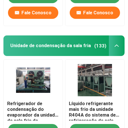
Fale Conosco
Fale Conosco
Unidade de condensação da sala fria
(133)
Refrigerador de
Líquido refrigerante
condensação do
mais frio da unidade
evaporador da unidade
R404A do sistema de
da sala fria da
refrigeração da sala
temperatura de Kaideli
fria do CE de Kaideli