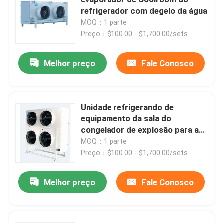
refrigerador com degelo da água
MOQ：1 parte
refrigerador de ar da sala fria
Preço：$100.00 - $1,700.00/sets
Condensador da sala fria
Melhor preço
Fale Conosco
Equipamento de refrigeração da sala fria
Unidade refrigerando de
equipamento da sala do
Unidade de condensação da sala fria
congelador de explosão para a
sala fria 1.2kw--114kw
MOQ：1 parte
A água refrigerou a unidade de condensação
Preço：$100.00 - $1,700.00/sets
Melhor preço
Fale Conosco
Unidade de condensação do compressor
Condensador de refrigeração água