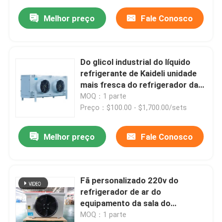
Melhor preço
Fale Conosco
Do glicol industrial do líquido
refrigerante de Kaideli unidade
mais fresca do refrigerador da
sala fresca da unidade para o
MOQ：1 parte
teto
Preço：$100.00 - $1,700.00/sets
Melhor preço
Fale Conosco
Fã personalizado 220v do
refrigerador de ar do
equipamento da sala do
congelador do evaporador de
MOQ：1 parte