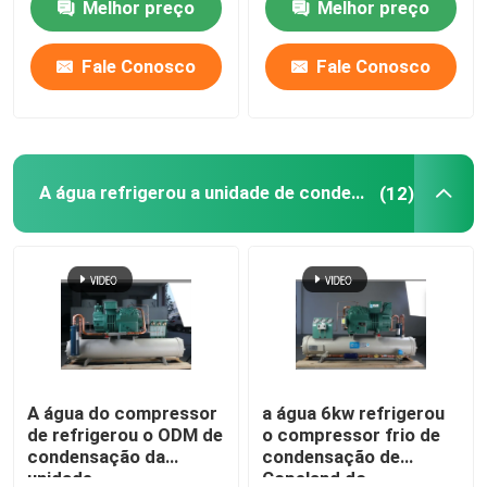
Melhor preço
Melhor preço
único
Fale Conosco
Fale Conosco
A água refrigerou a unidade de condensação
(12)
A água do compressor
a água 6kw refrigerou
de refrigerou o ODM de
o compressor frio de
condensação da
condensação de
unidade
Copeland do