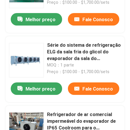
Coolroom único
Preço：$100.00 - $1,700.00/sets
Melhor preço
Fale Conosco
Série do sistema de refrigeração
ELG da sala fria do glicol do
evaporador da sala do
congelador IP65
MOQ：1 parte
Preço：$100.00 - $1,700.00/sets
Melhor preço
Fale Conosco
Início
Produtos
Refrigerador de ar comercial
impermeável do evaporador de
IP65 Coolroom para o
Sobre Nós