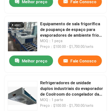
Melhor preço
Fale Conosco
Equipamento de sala frigorífica
de poupança de espaço para
evaporadores de ambiente frio
da série EE
MOQ：1 peça
Preço：$100.00 - $1,700.00/sets
Melhor preço
Fale Conosco
Refrigeradores de unidade
duplos industriais do evaporador
de Coolroom do congelador da
descarga de Kaideli
MOQ：1 parte
Preço：$100.00 - $1,700.00/sets