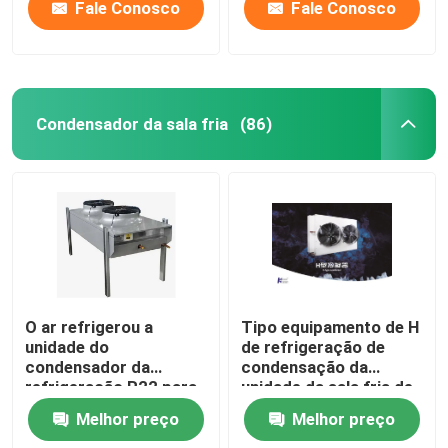
refrigerants,
compatible with
Fale Conosco
Fale Conosco
supporting 220V/380V
refrigerants such as
voltage
R404A/R507/R22, and
supports 220V/380V
voltage
Condensador da sala fria
(86)
O ar refrigerou a
Tipo equipamento de H
unidade do
de refrigeração de
condensador da
condensação da
refrigeração R22 para
unidade da sala fria de
a série de Coolroom PC
R507/R404A
Melhor preço
Melhor preço
Monoblock