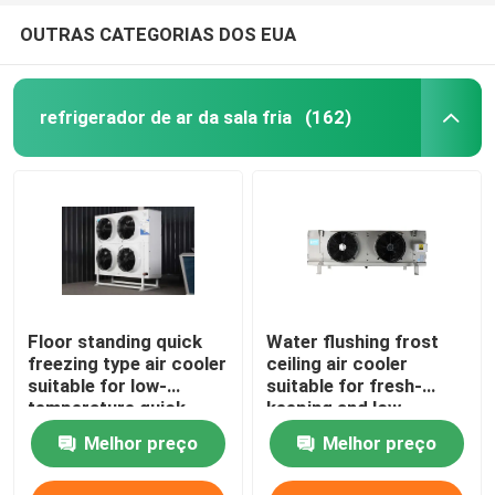
OUTRAS CATEGORIAS DOS EUA
refrigerador de ar da sala fria
(162)
Floor standing quick
Water flushing frost
freezing type air cooler
ceiling air cooler
suitable for low-
suitable for fresh-
temperature quick
keeping and low-
freezing cold storage,
temperature
Melhor preço
Melhor preço
compatible with
refrigeration
R404A/R507/R22
warehouses,