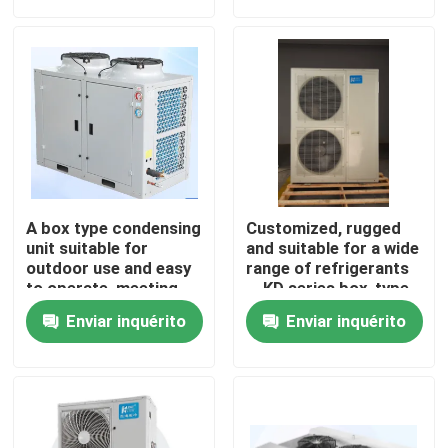
R22, etc
R22, etc
Visita à Fábrica
Controle de Qualidade
Contacte-nos
A box type condensing
Customized, rugged
Notícias
unit suitable for
and suitable for a wide
outdoor use and easy
range of refrigerants
to operate, meeting
，KD series box-type
the needs of
condensing
Casos
Enviar inquérito
Enviar inquérito
refrigerants such as
unit（4~7Hp
R404A, R507A, R448,
optional）
R22, etc
Solicitar Orçamento
evaporador do coolroom