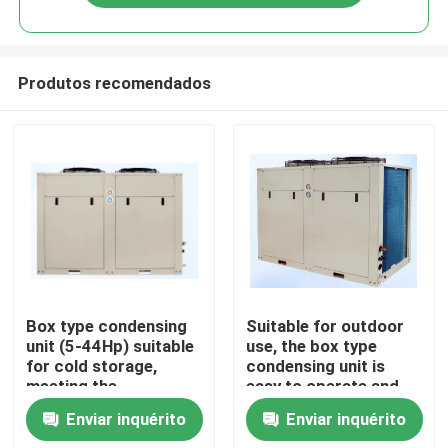
Produtos recomendados
Início
Box type condensing
Suitable for outdoor
unit (5-44Hp) suitable
use, the box type
for cold storage,
condensing unit is
Produtos
meeting the
easy to operate and
requirements for
can meet the needs of
Enviar inquérito
Enviar inquérito
refrigerants such as
refrigerants such as
Sobre Nós
R404A, R507A, R448,
R404A, R507A, R448,