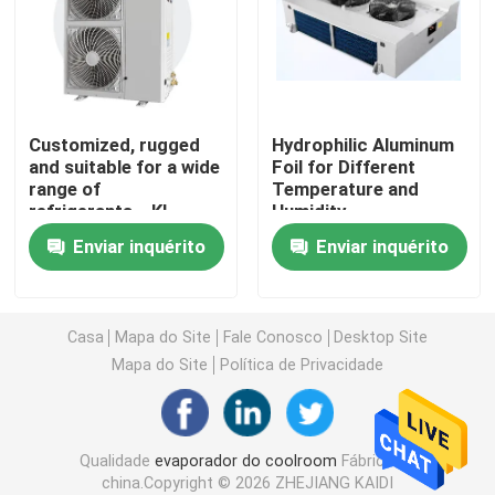
refrigerador de ar da sala fria
Condensador da sala fria
Customized, rugged
Hydrophilic Aluminum
and suitable for a wide
Foil for Different
range of
Temperature and
Equipamento de refrigeração da sala fria
refrigerants，KL
Humidity
series box-type
Requirements in Cold
Enviar inquérito
Enviar inquérito
condensing
Room Condensing Unit
Unidade de condensação da sala fria
unit（2~7Hp
optional）
A água refrigerou a unidade de condensação
Casa
Mapa do Site
Fale Conosco
Desktop Site
Mapa do Site
Política de Privacidade
Unidade de condensação do compressor
Qualidade
evaporador do coolroom
Fábrica da
Condensador de refrigeração água
china.Copyright © 2026 ZHEJIANG KAIDI