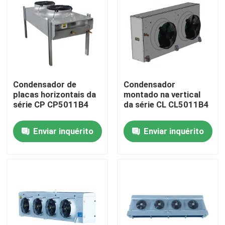
Visita à Fábrica
Controle de Qualidade
Condensador de
Condensador
Contacte-nos
placas horizontais da
montado na vertical
série CP CP5011B4
da série CL CL5011B4
Notícias
Enviar inquérito
Enviar inquérito
Casos
Solicitar Orçamento
evaporador do coolroom