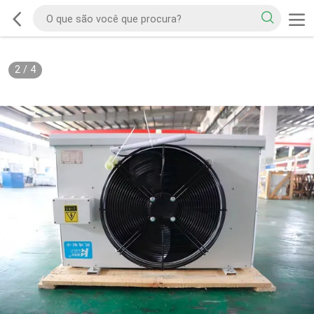
2
/
4